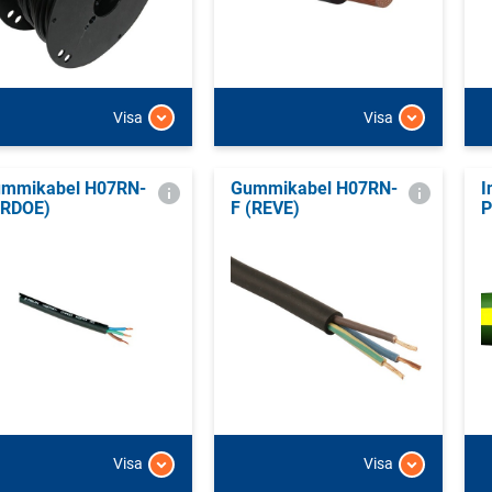
Visa
Visa
mmikabel H07RN-
Gummikabel H07RN-
I
(RDOE)
F (REVE)
P
Visa
Visa