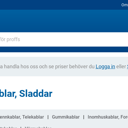
Om 
na handla hos oss och se priser behöver du
Logga in
eller
blar, Sladdar
gorier
ennkablar, Telekablar
Gummikablar
Inomhuskablar, For