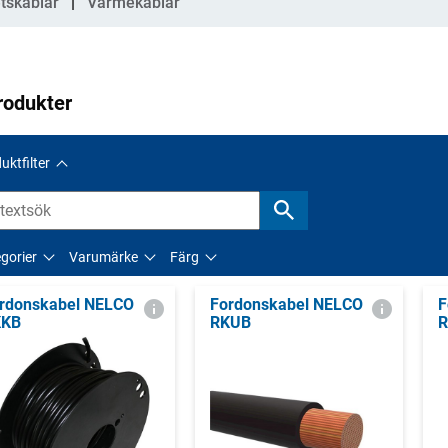
tskablar
Värmekablar
rodukter
uktfilter
gorier
Varumärke
Färg
rdonskabel NELCO
Fordonskabel NELCO
F
KKB
RKUB
R