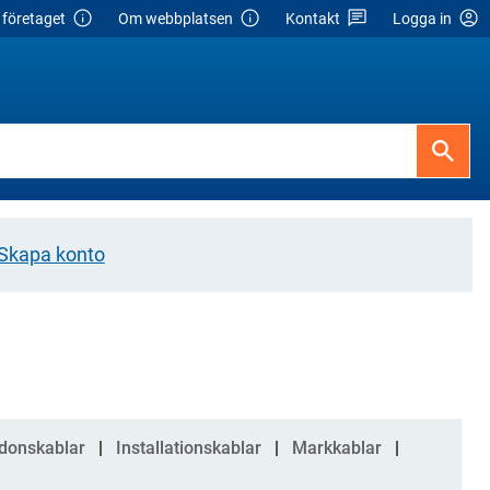
företaget
Om webbplatsen
Kontakt
Logga in
Skapa konto
donskablar
Installationskablar
Markkablar