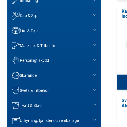
Infästning
Ka
Kap & Slip
in
Lim & Tejp
Maskiner & Tillbehör
Personligt skydd
Skärande
Svets & Tillbehör
Sv
Åt
Tvätt & Städ
Uthyrning, tjänster och emballage