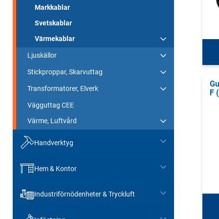
Markkablar
Svetskablar
Värmekablar
Ljuskällor
Stickproppar, Skarvuttag
Gu
Transformatorer, Elverk
F 
Vägguttag CEE
Värme, Luftvård
Handverktyg
Hem & Kontor
Industriförnödenheter & Tryckluft