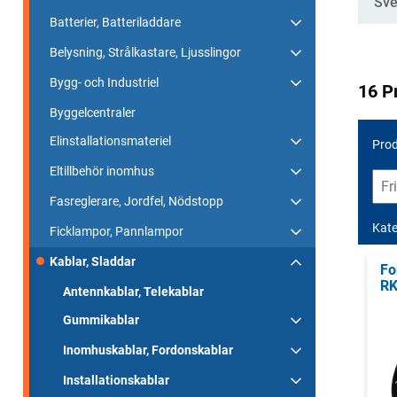
Sve
Batterier, Batteriladdare
Belysning, Strålkastare, Ljusslingor
Bygg- och Industriel
16 P
Byggelcentraler
Elinstallationsmateriel
Prod
Eltillbehör inomhus
Fasreglerare, Jordfel, Nödstopp
Kate
Ficklampor, Pannlampor
Kablar, Sladdar
Fo
R
Antennkablar, Telekablar
Gummikablar
Inomhuskablar, Fordonskablar
Installationskablar