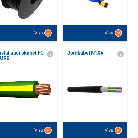
Visa
Visa
nstallationskabel FQ-
Jordkabel N1XV
URE
Visa
Visa