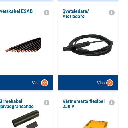
vetskabel ESAB
Svetsledare/
Återledare
Visa
Visa
ärmekabel
Värmematta flexibel
jälvbegränsande
230 V