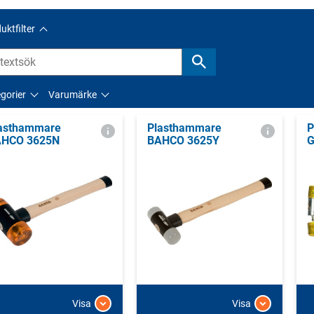
uktfilter
gorier
Varumärke
asthammare
Plasthammare
P
HCO 3625N
BAHCO 3625Y
G
Visa
Visa