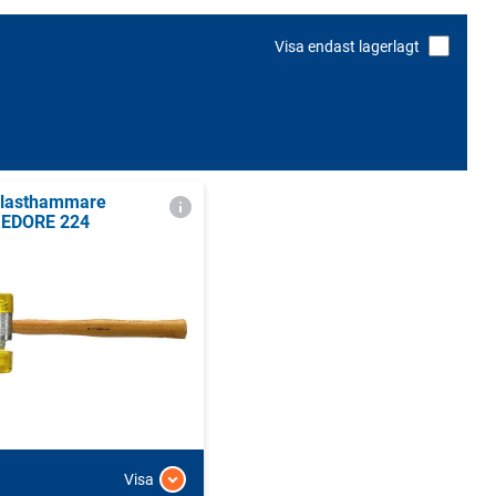
Visa endast lagerlagt
lasthammare
EDORE 224
Visa