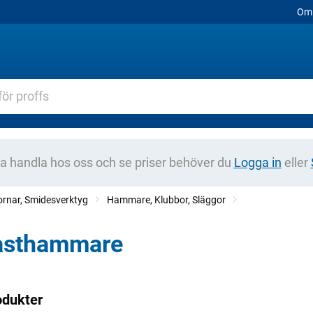
Om 
na handla hos oss och se priser behöver du
Logga in
eller
rnar, Smidesverktyg
Hammare, Klubbor, Släggor
asthammare
odukter