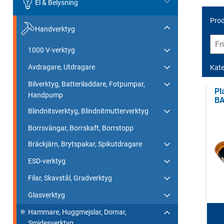
El & Belysning
Prod
Handverktyg
1000 V-verktyg
Avdragare, Utdragare
Kate
Bilverktyg, Batteriladdare, Fotpumpar,
Pl
Handpump
BA
Blindnitsverktyg, Blindnitmutterverktyg
Borrsvängar, Borrskaft, Borrstopp
Bräckjärn, Brytspakar, Spikutdragare
ESD-verktyg
Filar, Skavstål, Gradverktyg
Glasverktyg
Hammare, Huggmejslar, Dornar,
Smidesverktyg