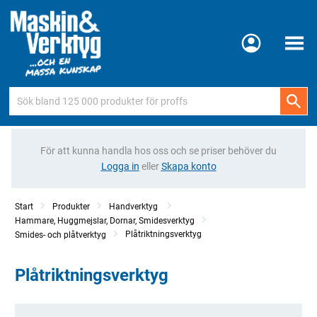
Meny
För att kunna handla hos oss och se priser behöver du
Logga in
eller
Skapa konto
Start
Produkter
Handverktyg
Hammare, Huggmejslar, Dornar, Smidesverktyg
Plåtriktningsverktyg
Smides- och plåtverktyg
Plåtriktningsverktyg
Kategorier