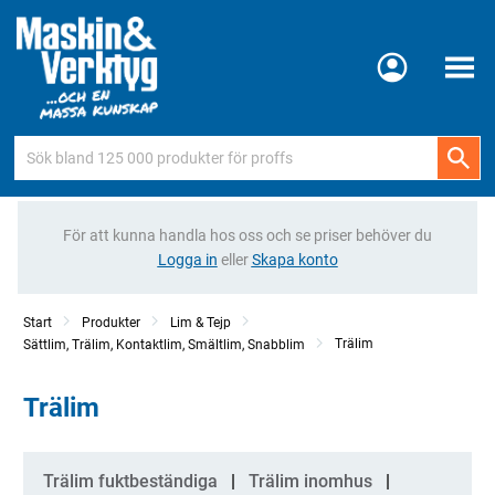
Meny
För att kunna handla hos oss och se priser behöver du
Logga in
eller
Skapa konto
Start
Produkter
Lim & Tejp
Trälim
Sättlim, Trälim, Kontaktlim, Smältlim, Snabblim
Trälim
Kategorier
Trälim fuktbeständiga
Trälim inomhus