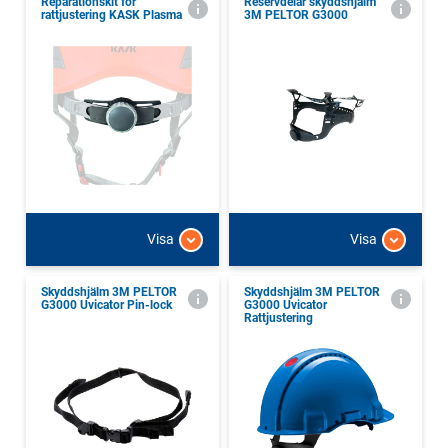
Reparationskit för
Reservdelar skyddshjälm
rattjustering KASK Plasma
3M PELTOR G3000
Visa
Visa
Skyddshjälm 3M PELTOR
Skyddshjälm 3M PELTOR
G3000 Uvicator Pin-lock
G3000 Uvicator
Rattjustering