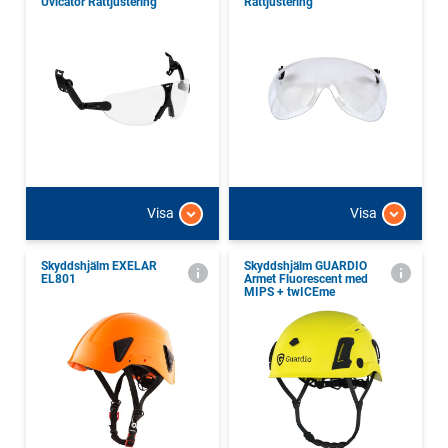
Uvicator Rattjustering
Rattjustering
Visa
Visa
Skyddshjälm EXELAR
Skyddshjälm GUARDIO
EL801
Armet Fluorescent med
MIPS + twICEme