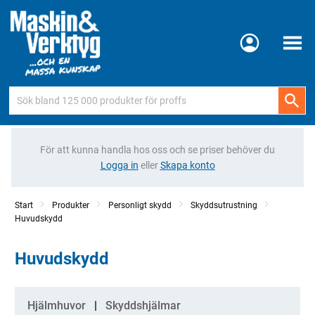
Meny
För att kunna handla hos oss och se priser behöver du
Logga in
eller
Skapa konto
Start
Produkter
Personligt skydd
Skyddsutrustning
Huvudskydd
Huvudskydd
Kategorier
Hjälmhuvor
Skyddshjälmar