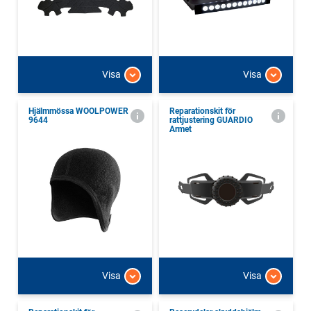
Visa
Visa
Hjälmmössa WOOLPOWER
Reparationskit för
9644
rattjustering GUARDIO
Armet
Visa
Visa