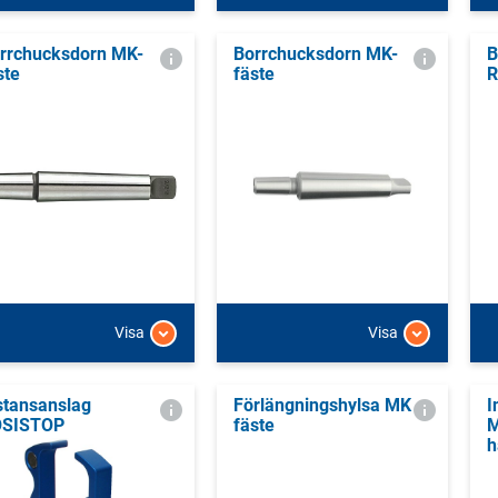
rrchucksdorn MK-
Borrchucksdorn MK-
B
ste
fäste
R
Visa
Visa
stansanslag
Förlängningshylsa MK
I
OSISTOP
fäste
M
h