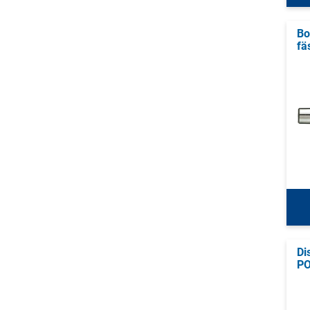
Bo
fä
Di
P