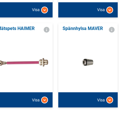
Visa
Visa
ätspets HAIMER
Spännhylsa MAVER
Visa
Visa