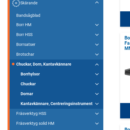
Skärande
Bandsågblad
Borr HM
Borr HSS
Bo
Fa
Borrsatser
MM
Brotschar
Chuckar, Dorn, Kantavkännare
Borrhylsor
Chuckar
Dornar
Kantavkännare, Centreringsinstrument
Fräsverktyg HSS
Fräsverktyg solid HM
Bo