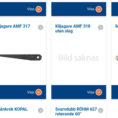
Visa
Visa
ljagare AMF 317
Kiljagare AMF 318
M
utan slag
Visa
Visa
ånkrok KOPAL
Svarvdubb RÖHM 627
roterande 60°