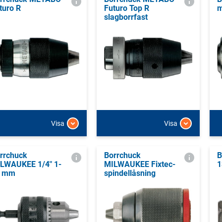
turo R
Futuro Top R
m
slagborrfast
Visa
Visa
rrchuck
Borrchuck
B
LWAUKEE 1/4" 1-
MILWAUKEE Fixtec-
1
0 mm
spindellåsning