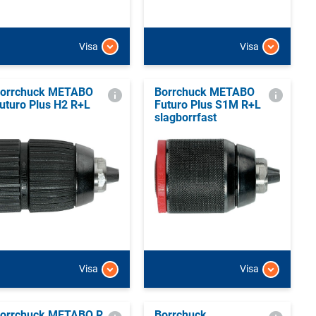
Visa
Visa
orrchuck METABO
Borrchuck METABO
uturo Plus H2 R+L
Futuro Plus S1M R+L
slagborrfast
Visa
Visa
orrchuck METABO R
Borrchuck