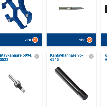
Visa
Visa
ntavkännare 5994,
Kantavkännare 96-
K
0522
6345
H