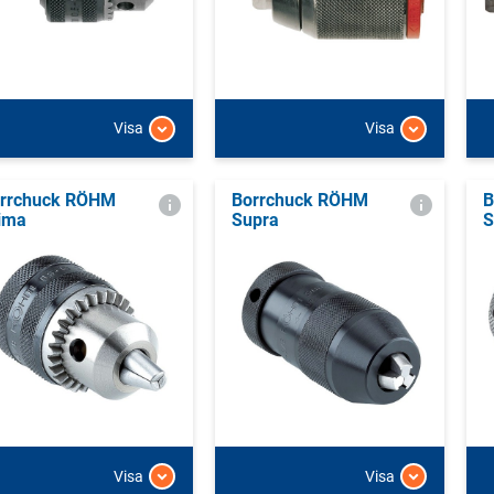
Visa
Visa
rrchuck RÖHM
Borrchuck RÖHM
B
ima
Supra
S
Visa
Visa