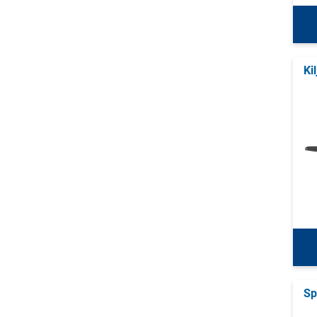
Ki
Sp