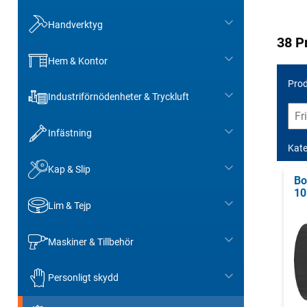
Handverktyg
38 P
Hem & Kontor
Prod
Industriförnödenheter & Tryckluft
Infästning
Kate
Kap & Slip
Bo
1
Lim & Tejp
Maskiner & Tillbehör
Personligt skydd