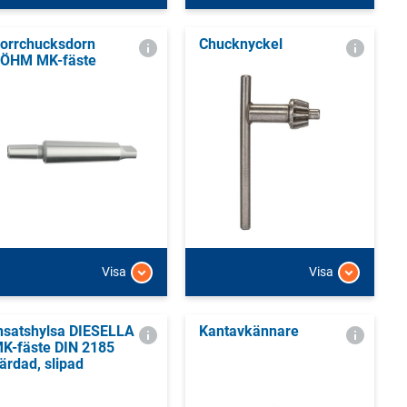
orrchucksdorn
Chucknyckel
ÖHM MK-fäste
Visa
Visa
nsatshylsa DIESELLA
Kantavkännare
K-fäste DIN 2185
ärdad, slipad