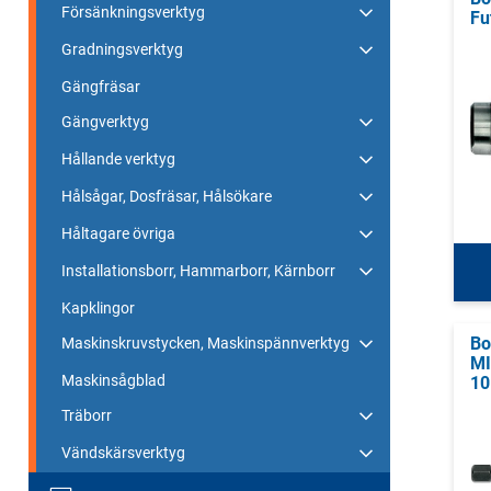
Försänkningsverktyg
Fu
Gradningsverktyg
Gängfräsar
Gängverktyg
Hållande verktyg
Hålsågar, Dosfräsar, Hålsökare
Håltagare övriga
Installationsborr, Hammarborr, Kärnborr
Kapklingor
Bo
Maskinskruvstycken, Maskinspännverktyg
MI
Maskinsågblad
1
Träborr
Vändskärsverktyg