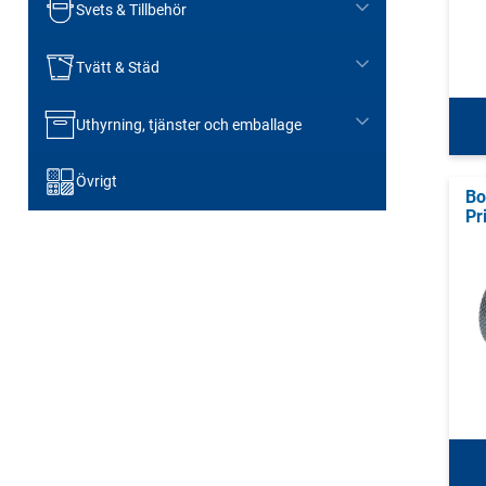
Svets & Tillbehör
Tvätt & Städ
Uthyrning, tjänster och emballage
Övrigt
Bo
Pr