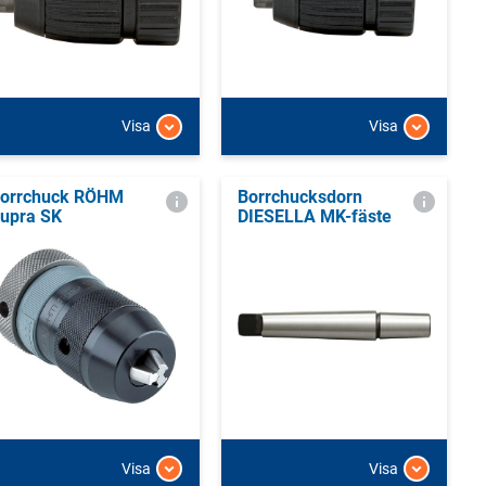
Visa
Visa
orrchuck RÖHM
Borrchucksdorn
upra SK
DIESELLA MK-fäste
Visa
Visa