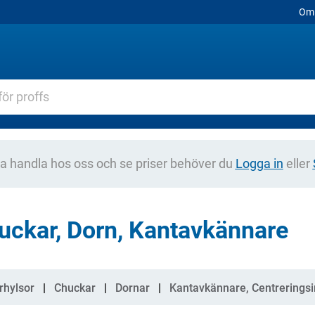
Om 
na handla hos oss och se priser behöver du
Logga in
eller
uckar, Dorn, Kantavkännare
gorier
rhylsor
Chuckar
Dornar
Kantavkännare, Centrerings