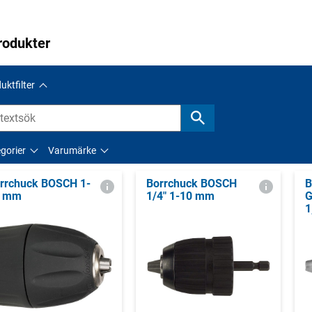
rodukter
uktfilter
gorier
Varumärke
rrchuck BOSCH 1-
Borrchuck BOSCH
B
0 mm
1/4" 1-10 mm
G
1