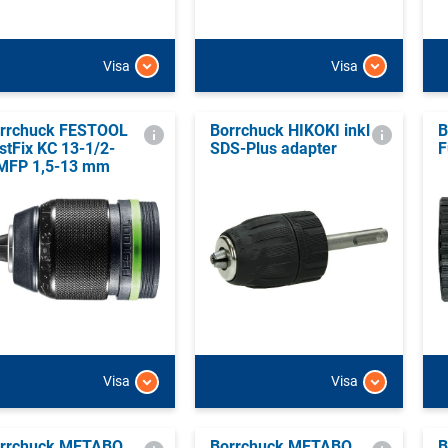
Visa
Visa
rrchuck FESTOOL
Borrchuck HIKOKI inkl
B
stFix KC 13-1/2-
SDS-Plus adapter
F
FP 1,5-13 mm
Visa
Visa
rrchuck METABO
Borrchuck METABO
B