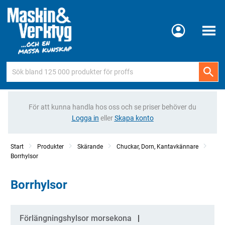
Meny
För att kunna handla hos oss och se priser behöver du
Logga in
eller
Skapa konto
Start
Produkter
Skärande
Chuckar, Dorn, Kantavkännare
Borrhylsor
Borrhylsor
Kategorier
Förlängningshylsor morsekona