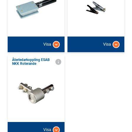
Visa
Visa
Återledarkoppling ESAB
NKK Roterande
Visa