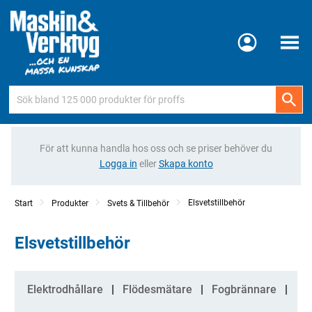
Meny
För att kunna handla hos oss och se priser behöver du
Logga in
eller
Skapa konto
Elsvetstillbehör
Start
Produkter
Svets & Tillbehör
Elsvetstillbehör
Kategorier
Elektrodhållare
Flödesmätare
Fogbrännare