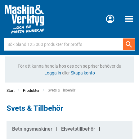
Meny
För att kunna handla hos oss och se priser behöver du
Logga in
eller
Skapa konto
Current:
Svets & Tillbehör
Start
Produkter
Svets & Tillbehör
Kategorier
Betningsmaskiner
Elsvetstillbehör