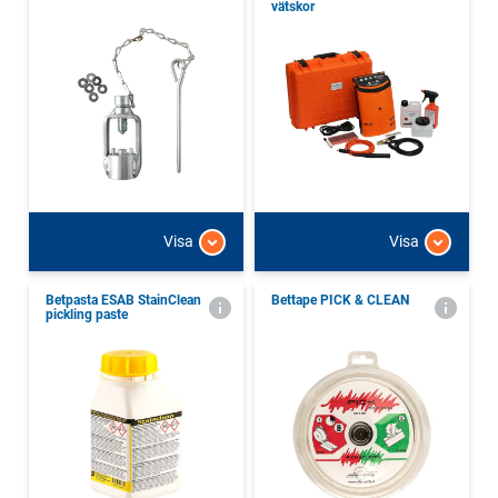
vätskor
Visa
Visa
Betpasta ESAB StainClean
Bettape PICK & CLEAN
pickling paste