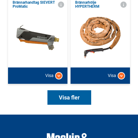
Brännarhandtag SIEVERT
Brännarhölje
ProMatic
HYPERTHERM
Visa
Visa
Visa fler