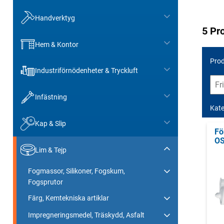
Handverktyg
5 Pr
Hem & Kontor
Prod
Industriförnödenheter & Tryckluft
Infästning
Kate
Kap & Slip
Fö
O
Lim & Tejp
Fogmassor, Silikoner, Fogskum,
Fogsprutor
Färg, Kemtekniska artiklar
Impregneringsmedel, Träskydd, Asfalt