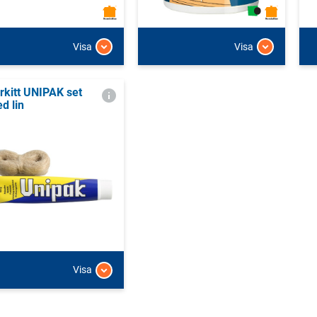
Visa
Visa
rkitt UNIPAK set
d lin
Visa