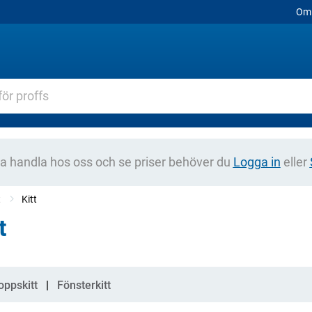
Om 
na handla hos oss och se priser behöver du
Logga in
eller
t
Kitt
t
gorier
oppskitt
Fönsterkitt