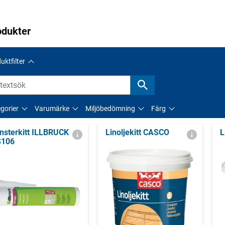
odukter
uktfilter
gorier
Varumärke
Miljöbedömning
Färg
nsterkitt ILLBRUCK
Linoljekitt CASCO
L
S106