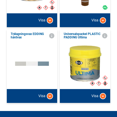
Visa
Visa
Trälagningsvax EDDING
Universalspackel PLASTIC
hårdvax
PADDING Ultima
Visa
Visa