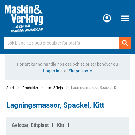
Meny
För att kunna handla hos oss och se priser behöver du
Logga in
eller
Skapa konto
Current:
Lagningsmassor, Spackel, Kitt
Start
Produkter
Lim & Tejp
Lagningsmassor, Spackel, Kitt
Kategorier
Gelcoat, Båtplast
Kitt