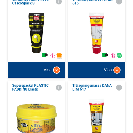
CascoSpack S
615
Visa
Visa
Superspackel PLASTIC
Trälagningsmassa DANA
PADDING Elastic
LIM 617