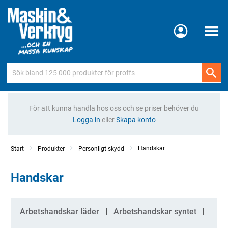
Meny
För att kunna handla hos oss och se priser behöver du
Logga in
eller
Skapa konto
Handskar
Start
Produkter
Personligt skydd
Handskar
Kategorier
Arbetshandskar läder
Arbetshandskar syntet