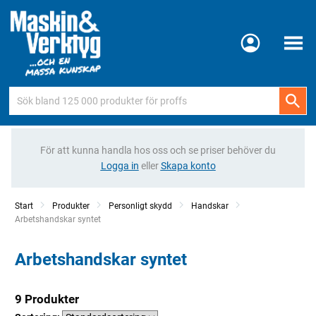
Meny
För att kunna handla hos oss och se priser behöver du
Logga in
eller
Skapa konto
Start
Produkter
Personligt skydd
Handskar
Current:
Arbetshandskar syntet
Arbetshandskar syntet
9 Produkter