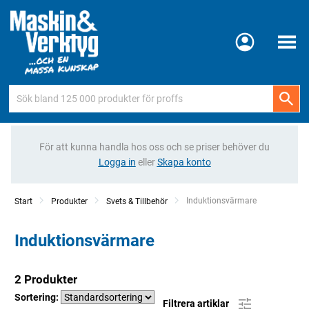
Meny
För att kunna handla hos oss och se priser behöver du
Logga in
eller
Skapa konto
Current:
Induktionsvärmare
Start
Produkter
Svets & Tillbehör
Induktionsvärmare
2 Produkter
Sortering:
Filtrera artiklar