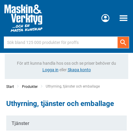
Meny
För att kunna handla hos oss och se priser behöver du
Logga in
eller
Skapa konto
Current:
Uthyrning, tjänster och emballage
Start
Produkter
Uthyrning, tjänster och emballage
Kategorier
Tjänster