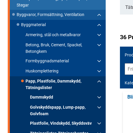
Stegar
Tät
Byggvaror, Formsättning, Ventilation
Byggmaterial
Armering, stål och metallvaror
36 P
Betong, Bruk, Cement, Spackel,
Betongkem
Prod
Formbyggnadsmaterial
Huskomplettering
Papp, Plastfolie, Dammskydd,
Kate
Tätningslister
Bl
Dammskydd
Golvskyddspapp, Lump-papp,
Golvfoam
Plastfolie, Vindskydd, Skyddsväv