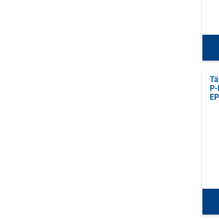
Tä
P-
E