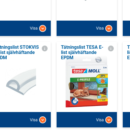
Visa
Visa
tningslist STOKVIS
Tätningslist TESA E-
T
list självhäftande
list självhäftande
l
PDM
EPDM
Visa
Visa