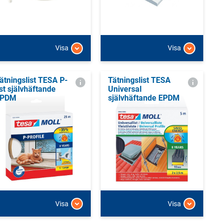
Visa
Visa
ätningslist TESA P-
Tätningslist TESA
ist självhäftande
Universal
EPDM
självhäftande EPDM
Visa
Visa