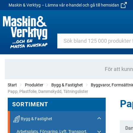
Maskin & Verktyg – Lämna vår e-handel och gå till hemsidan
För att kun
Start
Produkter
Bygg & Fastighet
Byggvaror, Formsättnin
Current:
Papp, Plastfolie, Dammskydd, Tätningslister
Pa
SORTIMENT
Bygg & Fastighet
Kate
Da
Arbetsplats, Förvaring, Lyft, Transport,