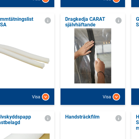
mmtätningslist
Dragkedja CARAT
G
ESA
självhäftande
S
Visa
Visa
lvskyddspapp
Handsträckfilm
H
astbelagd
S
m