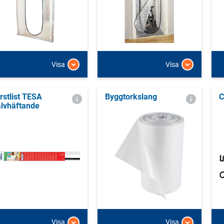
Visa
Visa
rstlist TESA
Byggtorkslang
C
älvhäftande
Visa
Visa