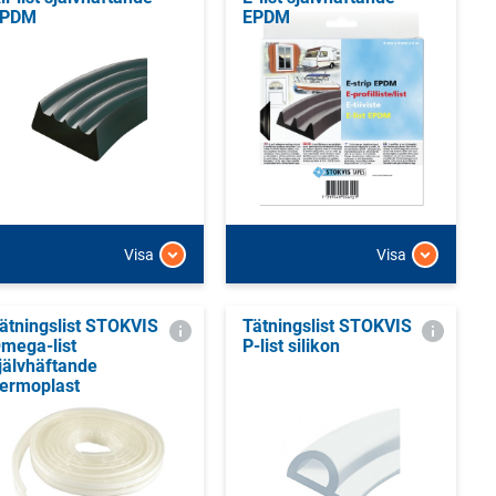
EPDM
EPDM
Visa
Visa
ätningslist STOKVIS
Tätningslist STOKVIS
mega-list
P-list silikon
jälvhäftande
ermoplast