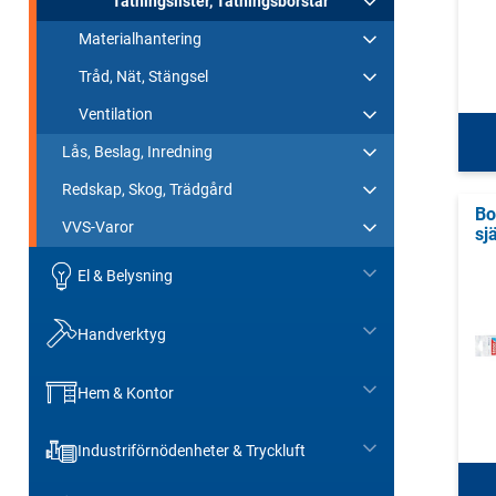
Tätningslister, Tätningsborstar
Materialhantering
Tråd, Nät, Stängsel
Ventilation
Lås, Beslag, Inredning
Redskap, Skog, Trädgård
Bo
VVS-Varor
sj
El & Belysning
Handverktyg
Hem & Kontor
Industriförnödenheter & Tryckluft