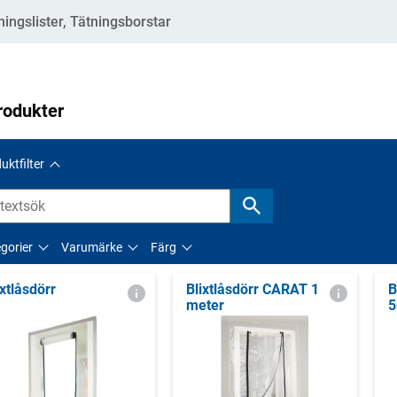
ningslister, Tätningsborstar
rodukter
uktfilter
gorier
Varumärke
Färg
ixtlåsdörr
Blixtlåsdörr CARAT 1
B
meter
5