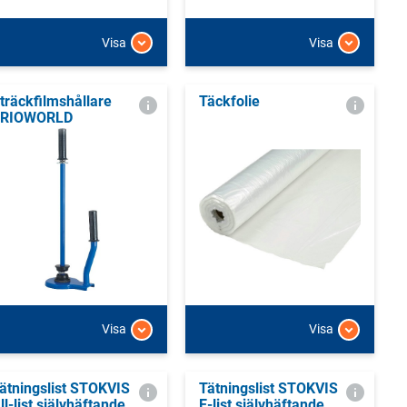
Visa
Visa
träckfilmshållare
Täckfolie
RIOWORLD
Visa
Visa
ätningslist STOKVIS
Tätningslist STOKVIS
ll-list självhäftande
E-list självhäftande