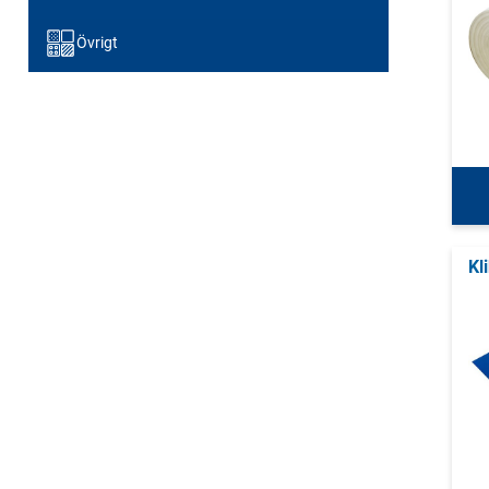
Övrigt
Kl