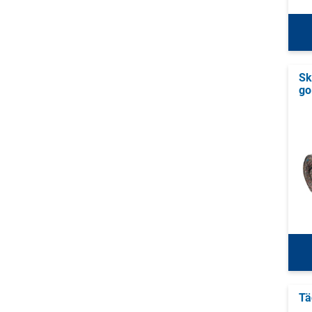
Sk
go
Tä