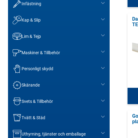
Infästning
Da
Kap & Slip
T
Lim & Tejp
Maskiner & Tillbehör
Personligt skydd
Skärande
Svets & Tillbehör
Go
Tvätt & Städ
pl
Uthyrning, tjänster och emballage