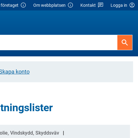
företaget
Om webbplatsen
Kontakt
Logga in
Skapa konto
tningslister
folie, Vindskydd, Skyddsväv