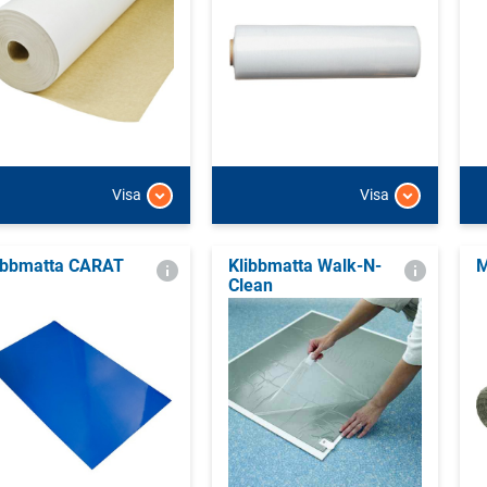
Visa
Visa
ibbmatta CARAT
Klibbmatta Walk-N-
M
Clean