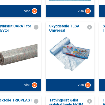
Visa
Visa
yddsfilt CARAT för
Skyddsfolie TESA
S
lvytor
Universal
T
Visa
Visa
ckfolie TRIOPLAST
Tätningslist K-list
T
självhäftande EPDM
A