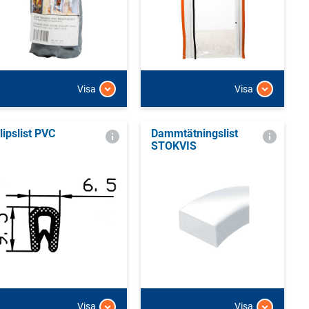
Visa
Visa
lipslist PVC
Dammtätningslist
STOKVIS
Visa
Visa