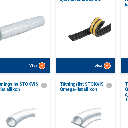
Visa
Visa
tningslist STOKVIS
Tätningslist STOKVIS
T
list silikon
Omega-list silikon
O
s
T