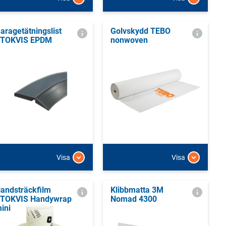
aragetätningslist
Golvskydd TEBO
TOKVIS EPDM
nonwoven
Visa
Visa
andsträckfilm
Klibbmatta 3M
TOKVIS Handywrap
Nomad 4300
ini