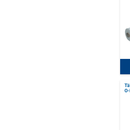
Tä
O-