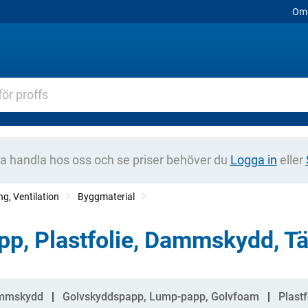
Om 
na handla hos oss och se priser behöver du
Logga in
eller
g, Ventilation
Byggmaterial
pp, Plastfolie, Dammskydd, Tä
gorier
mmskydd
Golvskyddspapp, Lump-papp, Golvfoam
Plast