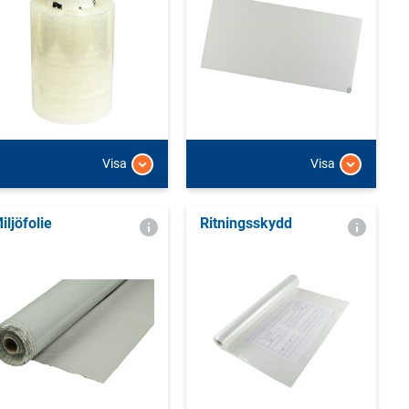
Visa
Visa
iljöfolie
Ritningsskydd