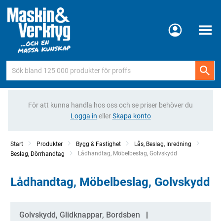
Meny
För att kunna handla hos oss och se priser behöver du
Logga in
eller
Skapa konto
Start
Produkter
Bygg & Fastighet
Lås, Beslag, Inredning
Current:
Lådhandtag, Möbelbeslag, Golvskydd
Beslag, Dörrhandtag
Lådhandtag, Möbelbeslag, Golvskydd
Kategorier
Golvskydd, Glidknappar, Bordsben