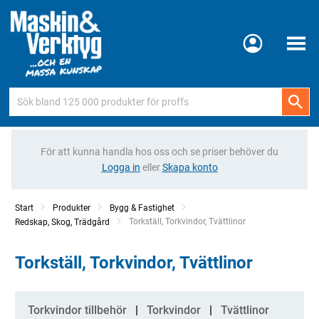
Meny
För att kunna handla hos oss och se priser behöver du
Logga in
eller
Skapa konto
Start
Produkter
Bygg & Fastighet
Current:
Torkställ, Torkvindor, Tvättlinor
Redskap, Skog, Trädgård
Torkställ, Torkvindor, Tvättlinor
Kategorier
Torkvindor tillbehör
Torkvindor
Tvättlinor