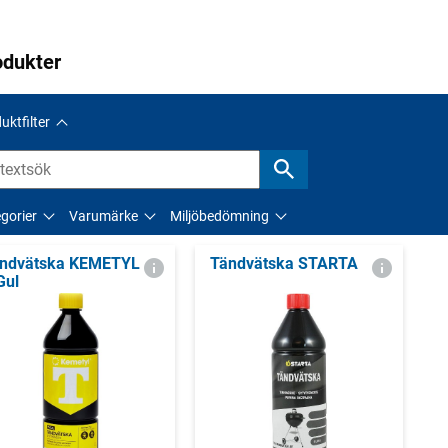
odukter
uktfilter
gorier
Varumärke
Miljöbedömning
ndvätska KEMETYL
Tändvätska STARTA
Gul