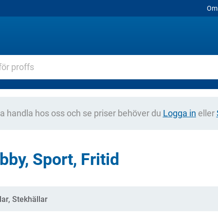
Om 
na handla hos oss och se priser behöver du
Logga in
eller
by, Sport, Fritid
gorier
llar, Stekhällar