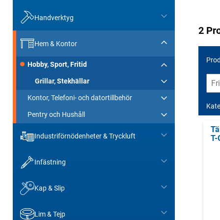
Handverktyg
2 Pr
Hem & Kontor
Prod
Hobby, Sport, Fritid
Grillar, Stekhällar
Kontor, Telefoni- och datortillbehör
Kate
Pentry och Hushåll
Tä
Industriförnödenheter & Tryckluft
T-
Infästning
Kap & Slip
Lim & Tejp