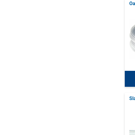
Oa
Sl