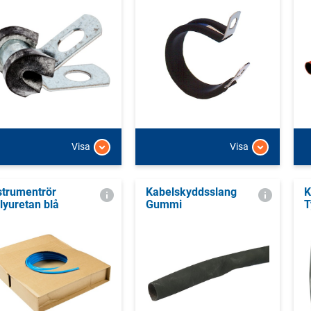
Visa
Visa
strumentrör
Kabelskyddsslang
K
lyuretan blå
Gummi
T