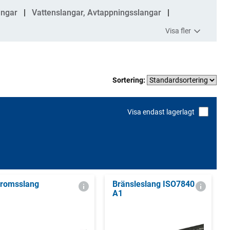
angar
Vattenslangar, Avtappningsslangar
Visa fler
Sortering:
Visa endast lagerlagt
romsslang
Bränsleslang ISO7840
A1