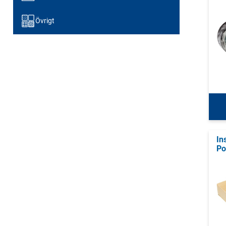
Övrigt
In
Po