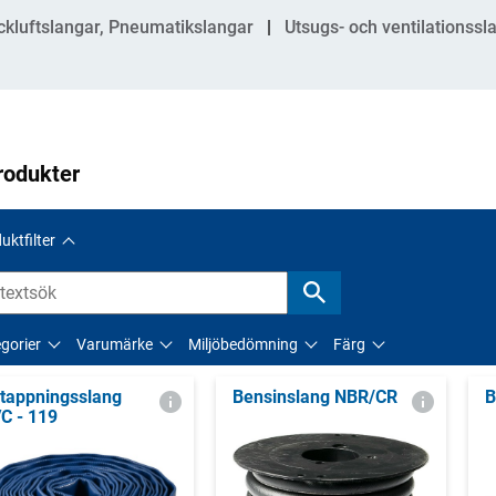
ckluftslangar, Pneumatikslangar
Utsugs- och ventilationssl
rodukter
uktfilter
gorier
Varumärke
Miljöbedömning
Färg
tappningsslang
Bensinslang NBR/CR
B
C - 119