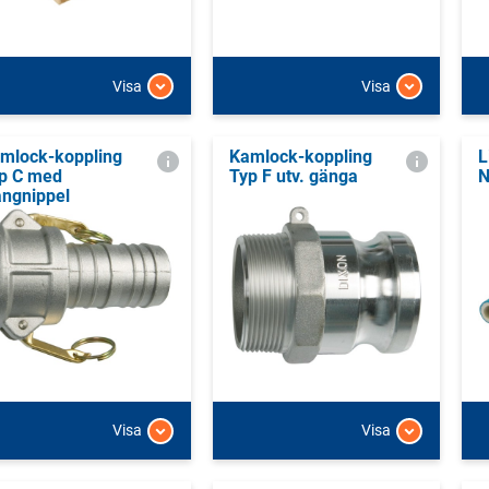
Visa
Visa
mlock-koppling
Kamlock-koppling
L
p C med
Typ F utv. gänga
N
angnippel
Visa
Visa