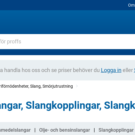
Om 
na handla hos oss och se priser behöver du
Logga in
eller
riförnödenheter, Slang, Smörjutrustning
angar, Slangkopplingar, Slan
gorier
smedelslangar
Olje- och bensinslangar
Slangkopplingar