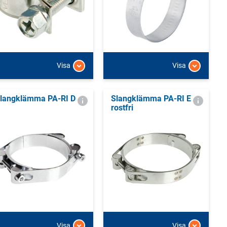
Visa
Visa
langklämma PA-RI D
Slangklämma PA-RI E
rostfri
Visa
Visa