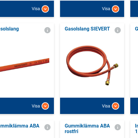
Visa
Visa
solslang
Gasolslang SIEVERT
G
Visa
Visa
ummiklämma ABA
Gummiklämma ABA
I
rostfri
1