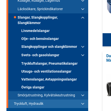
Kullager, Rullager, Lagerhus
Läcksökare, Sprickindikatorer
Slangar, Slangkopplingar,
Slangklämmor
Livsmedelslangar
Olje- och bensinslangar
Slangkopplingar och slangklämmor
Svets- och gasolslangar
Da
MA
Tryckluftslangar, Pneumatikslangar
Utsugs- och ventilationsslangar
Vattenslangar, Avtappningsslangar
Övriga slangar
Smörjutrustning, Kylvätskeutrustning
Tryckluft, Hydraulik