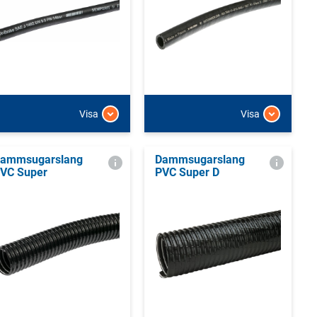
Visa
Visa
ammsugarslang
Dammsugarslang
VC Super
PVC Super D