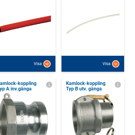
Visa
Visa
amlock-koppling
Kamlock-koppling
yp A inv.gänga
Typ B utv. gänga