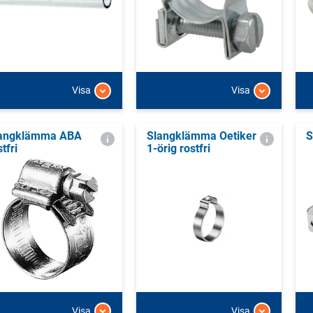
Visa
Visa
angklämma ABA
Slangklämma Oetiker
S
tfri
1-örig rostfri
Visa
Visa