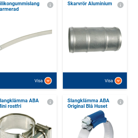
ilikongummislang
Skarvrör Aluminium
armerad
Visa
Visa
langklämma ABA
Slangklämma ABA
ini rostfri
Original Blå Huset