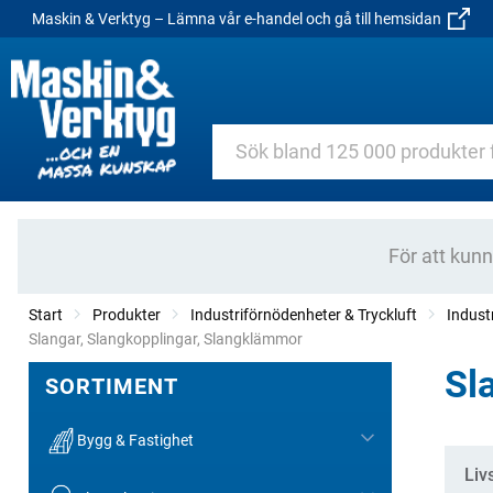
Maskin & Verktyg – Lämna vår e-handel och gå till hemsidan
För att kun
Start
Produkter
Industriförnödenheter & Tryckluft
Indust
Current:
Slangar, Slangkopplingar, Slangklämmor
Sl
SORTIMENT
Bygg & Fastighet
Kate
Liv