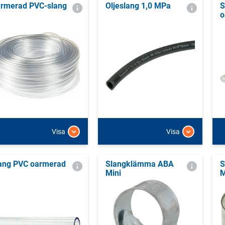
rmerad PVC-slang
Oljeslang 1,0 MPa
S
o
Visa
Visa
ang PVC oarmerad
Slangklämma ABA
S
Mini
M