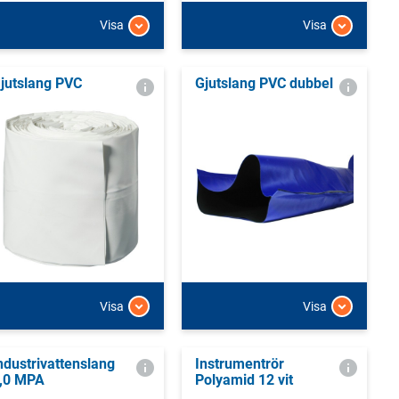
Visa
Visa
jutslang PVC
Gjutslang PVC dubbel
Visa
Visa
ndustrivattenslang
Instrumentrör
,0 MPA
Polyamid 12 vit