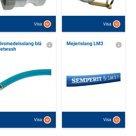
Visa
Visa
ivsmedelsslang blå
Mejerislang LM3
etwash
Visa
Visa