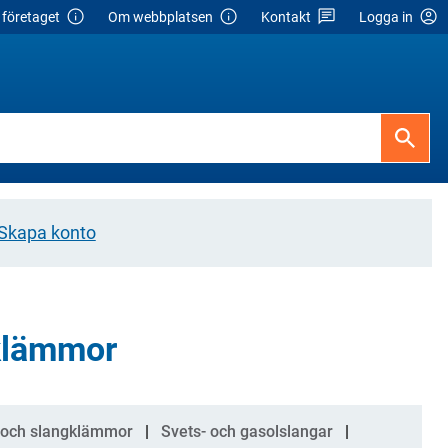
företaget
Om webbplatsen
Kontakt
Logga in
Skapa konto
gklämmor
 och slangklämmor
Svets- och gasolslangar