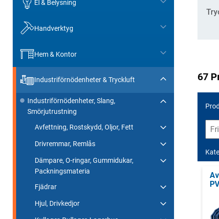
El & Belysning
Try
Handverktyg
Hem & Kontor
67 P
Industriförnödenheter & Tryckluft
Industriförnödenheter, Slang,
Prod
Smörjutrustning
Avfettning, Rostskydd, Oljor, Fett
Drivremmar, Remlås
Kate
Dämpare, O-ringar, Gummidukar,
Packningsmateria
Av
PV
Fjädrar
Hjul, Drivkedjor