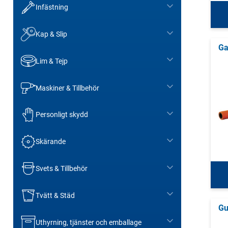
Infästning
Kap & Slip
Ga
Lim & Tejp
Maskiner & Tillbehör
Personligt skydd
Skärande
Svets & Tillbehör
Tvätt & Städ
G
Uthyrning, tjänster och emballage