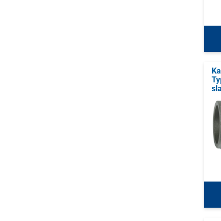
Ka
Ty
sl