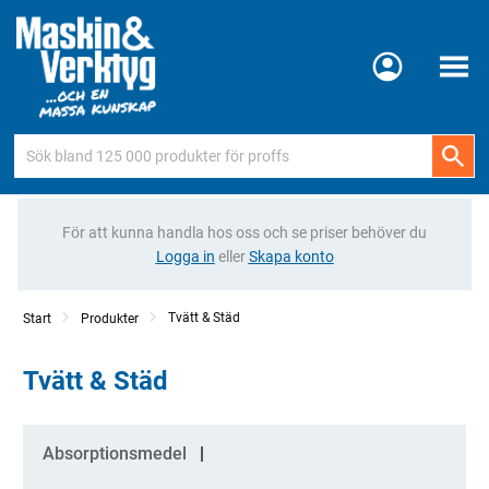
Meny
För att kunna handla hos oss och se priser behöver du
Logga in
eller
Skapa konto
Tvätt & Städ
Start
Produkter
Tvätt & Städ
Kategorier
Absorptionsmedel