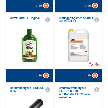
Visa
Visa
Bilvax TURTLE Original
Blötläggningsmedel SUMA
Dip Plus K1.1
Visa
Visa
Borstmunstycke FESTOOL
Bredstrålemunstycke
D 36 UBD
KÄRCHER 030
eco!Booster EASY!Lock-
anslutning