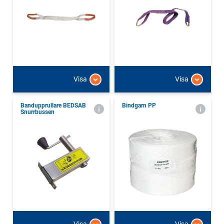
Visa
Visa
Bandupprullare BEDSAB
Bindgarn PP
Snurrbussen