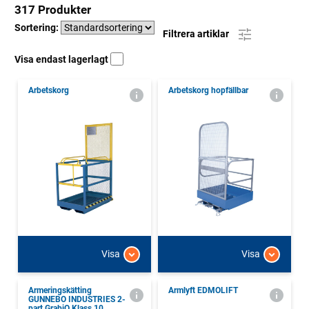
317 Produkter
Sortering:
Filtrera artiklar
Visa endast lagerlagt
Arbetskorg
Arbetskorg hopfällbar
Visa
Visa
Armeringskätting
Armlyft EDMOLIFT
GUNNEBO INDUSTRIES 2-
part GrabiQ Klass 10