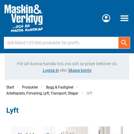
Meny
För att kunna handla hos oss och se priser behöver du
Logga in
eller
Skapa konto
Start
Produkter
Bygg & Fastighet
Current:
Lyft
Arbetsplats, Förvaring, Lyft, Transport, Stegar
Lyft