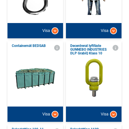
Visa
Visa
Containernät BEDSAB
Decentrerat lyftfäste
GUNNEBO INDUSTRIES
DLP GrabiQ Klass 10
Visa
Visa