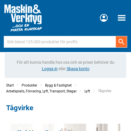
Meny
För att kunna handla hos oss och se priser behöver du
Logga in
eller
Skapa konto
Start
Produkter
Bygg & Fastighet
Current:
Tågvirke
Arbetsplats, Förvaring, Lyft, Transport, Stegar
Lyft
Tågvirke