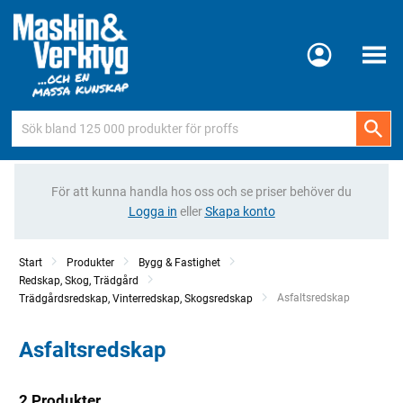
Meny
För att kunna handla hos oss och se priser behöver du
Logga in
eller
Skapa konto
Start
Produkter
Bygg & Fastighet
Redskap, Skog, Trädgård
Current:
Asfaltsredskap
Trädgårdsredskap, Vinterredskap, Skogsredskap
Asfaltsredskap
2 Produkter