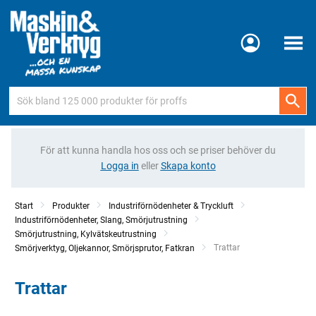
Meny
För att kunna handla hos oss och se priser behöver du
Logga in
eller
Skapa konto
Start
Produkter
Industriförnödenheter & Tryckluft
Industriförnödenheter, Slang, Smörjutrustning
Smörjutrustning, Kylvätskeutrustning
Current:
Trattar
Smörjverktyg, Oljekannor, Smörjsprutor, Fatkran
Trattar