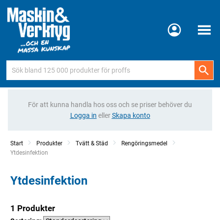
Meny
För att kunna handla hos oss och se priser behöver du
Logga in
eller
Skapa konto
Start
Produkter
Tvätt & Städ
Rengöringsmedel
Current:
Ytdesinfektion
Ytdesinfektion
1 Produkter