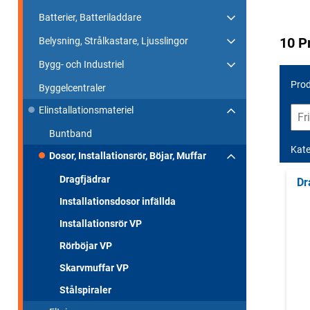
Batterier, Batteriladdare
10 P
Belysning, Strålkastare, Ljusslingor
Bygg- och Industriel
Prod
Byggelcentraler
Elinstallationsmateriel
Buntband
Kate
Dosor, Installationsrör, Böjar, Muffar
Dragfjädrar
Dr
Installationsdosor infällda
Installationsrör VP
Rörböjar VP
Skarvmuffar VP
Stålspiraler