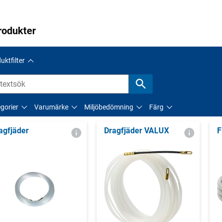
rodukter
uktfilter
gorier
Varumärke
Miljöbedömning
Färg
agfjäder
Dragfjäder VALUX
F