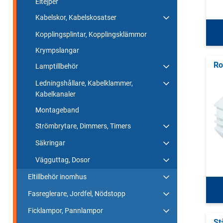
Eltejper
Kabelskor, Kabelskosatser
Kopplingsplintar, Kopplingsklämmor
Krympslangar
Ro
Lamptillbehör
Ledningshållare, Kabelklammer,
Kabelkanaler
Montageband
Strömbrytare, Dimmers, Timers
Säkringar
Vägguttag, Dosor
Eltillbehör inomhus
Fasreglerare, Jordfel, Nödstopp
Ficklampor, Pannlampor
St