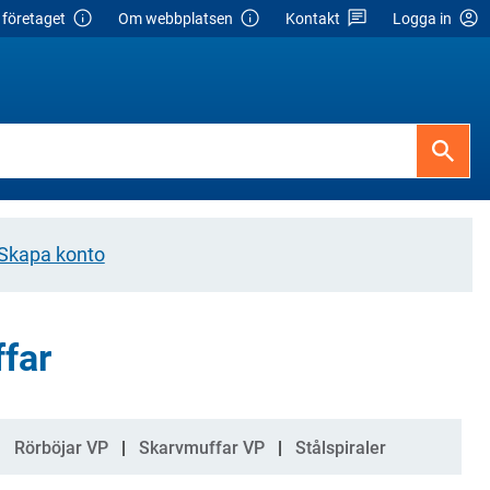
företaget
Om webbplatsen
Kontakt
Logga in
Skapa konto
ffar
Rörböjar VP
Skarvmuffar VP
Stålspiraler