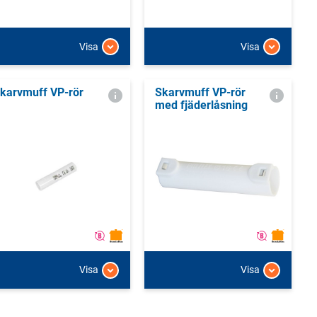
Visa
Visa
karvmuff VP-rör
Skarvmuff VP-rör
med fjäderlåsning
Visa
Visa