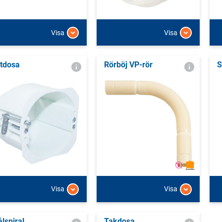
Visa
Visa
tdosa
Rörböj VP-rör
S
Visa
Visa
ålspiral
Takdosa