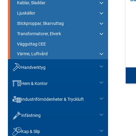
Kablar, Sladdar
Ljuskällor
Stickproppar, Skarvuttag
Transformatorer, Elverk
Vägguttag CEE
Värme, Luftvård
Handverktyg
Hem & Kontor
Industriförnödenheter & Tryckluft
Infästning
Kap & Slip