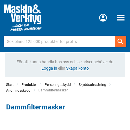
Meny
För att kunna handla hos oss och se priser behöver du
Logga in
eller
Skapa konto
Start
Produkter
Personligt skydd
Skyddsutrustning
Current:
Dammfiltermasker
Andningsskydd
Dammfiltermasker