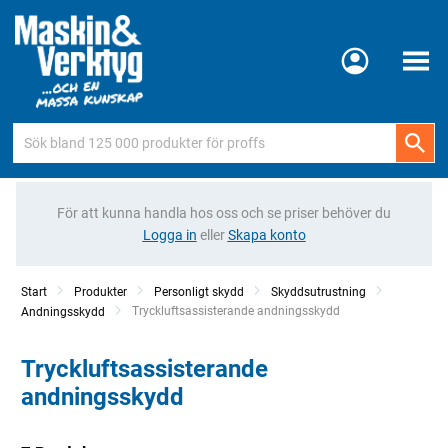
Meny
För att kunna handla hos oss och se priser behöver du
Logga in
eller
Skapa konto
Start
Produkter
Personligt skydd
Skyddsutrustning
Current:
Tryckluftsassisterande andningsskydd
Andningsskydd
Tryckluftsassisterande
andningsskydd