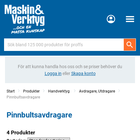
Meny
För att kunna handla hos oss och se priser behöver du
Logga in
eller
Skapa konto
Start
Produkter
Handverktyg
Avdragare, Utdragare
Current:
Pinnbultsavdragare
Pinnbultsavdragare
4 Produkter